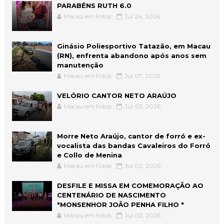
PARABÉNS RUTH 6.0
Macau em Fotos
Jul 24, 2026
Ginásio Poliesportivo Tatazão, em Macau
(RN), enfrenta abandono após anos sem
manutenção
Macau em Fotos
Jul 07, 2026
VELÓRIO CANTOR NETO ARAÚJO
Macau em Fotos
Jul 03, 2026
Morre Neto Araújo, cantor de forró e ex-
vocalista das bandas Cavaleiros do Forró
e Collo de Menina
Macau em Fotos
Jul 02, 2026
DESFILE E MISSA EM COMEMORAÇÃO AO
CENTENÁRIO DE NASCIMENTO
"MONSENHOR JOÃO PENHA FILHO "
Macau em Fotos
Jul 02, 2026