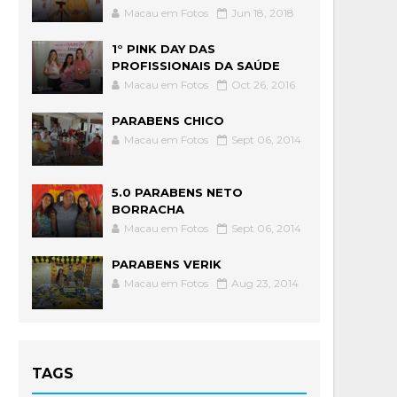
Macau em Fotos
Jun 18, 2018
1° PINK DAY DAS
PROFISSIONAIS DA SAÚDE
Macau em Fotos
Oct 26, 2016
PARABENS CHICO
Macau em Fotos
Sept 06, 2014
5.0 PARABENS NETO
BORRACHA
Macau em Fotos
Sept 06, 2014
PARABENS VERIK
Macau em Fotos
Aug 23, 2014
TAGS