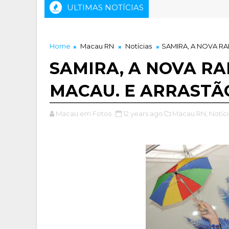
ULTIMAS NOTÍCIAS
Home
Macau RN
Notícias
SAMIRA, A NOVA R
SAMIRA, A NOVA R
MACAU. E ARRASTÃ
Macau em Fotos
12 years ago
Macau RN,
Notíci