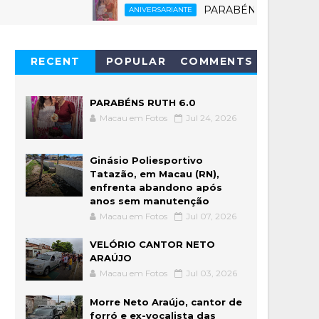
PARABÉNS RUTH 6.0
ANIVERSARIANTE
RECENT
POPULAR
COMMENTS
PARABÉNS RUTH 6.0
Macau em Fotos
Jul 24, 2026
Ginásio Poliesportivo
Tatazão, em Macau (RN),
enfrenta abandono após
anos sem manutenção
Macau em Fotos
Jul 07, 2026
VELÓRIO CANTOR NETO
ARAÚJO
Macau em Fotos
Jul 03, 2026
Morre Neto Araújo, cantor de
forró e ex-vocalista das