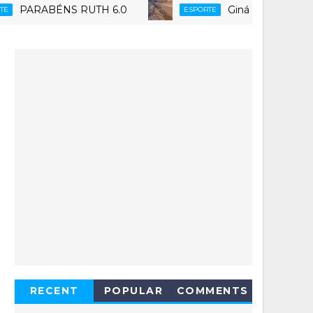
RABÉNS RUTH 6.0
Ginásio Poliesportivo 
ESPORTE
RECENT
POPULAR
COMMENTS