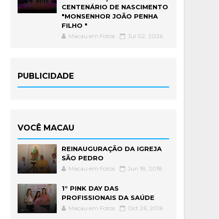
CENTENÁRIO DE NASCIMENTO
"MONSENHOR JOÃO PENHA
FILHO "
Macau em Fotos
Jul 02, 2026
PUBLICIDADE
VOCÊ MACAU
REINAUGURAÇÃO DA IGREJA
SÃO PEDRO
Macau em Fotos
Jun 18, 2018
1° PINK DAY DAS
PROFISSIONAIS DA SAÚDE
Macau em Fotos
Oct 26, 2016