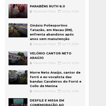
PARABÉNS RUTH 6.0
Macau em Fotos
Jul 24, 2026
Ginásio Poliesportivo
Tatazão, em Macau (RN),
enfrenta abandono após
anos sem manutenção
Macau em Fotos
Jul 07, 2026
VELÓRIO CANTOR NETO
ARAÚJO
Macau em Fotos
Jul 03, 2026
Morre Neto Araújo, cantor de
forró e ex-vocalista das
bandas Cavaleiros do Forró e
Collo de Menina
Macau em Fotos
Jul 02, 2026
DESFILE E MISSA EM
COMEMORAÇÃO AO