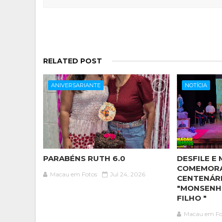
RELATED POST
ANIVERSARIANTE
NOTÍCIA
PARABÉNS RUTH 6.0
DESFILE E 
COMEMOR
Macau em Fotos
Jul 24, 2026
CENTENÁR
"MONSENH
FILHO "
Macau em Fo