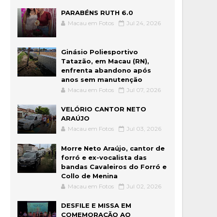
PARABÉNS RUTH 6.0
Macau em Fotos
Jul 24, 2026
Ginásio Poliesportivo
Tatazão, em Macau (RN),
enfrenta abandono após
anos sem manutenção
Macau em Fotos
Jul 07, 2026
VELÓRIO CANTOR NETO
ARAÚJO
Macau em Fotos
Jul 03, 2026
Morre Neto Araújo, cantor de
forró e ex-vocalista das
bandas Cavaleiros do Forró e
Collo de Menina
Macau em Fotos
Jul 02, 2026
DESFILE E MISSA EM
COMEMORAÇÃO AO