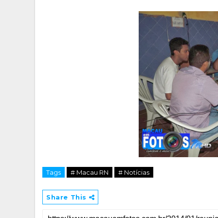
Tags
# Macau RN
# Notícias
Share This