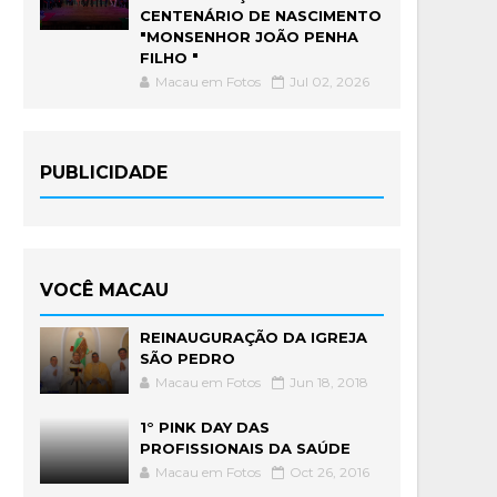
CENTENÁRIO DE NASCIMENTO
"MONSENHOR JOÃO PENHA
FILHO "
Macau em Fotos
Jul 02, 2026
PUBLICIDADE
VOCÊ MACAU
REINAUGURAÇÃO DA IGREJA
SÃO PEDRO
Macau em Fotos
Jun 18, 2018
1° PINK DAY DAS
PROFISSIONAIS DA SAÚDE
Macau em Fotos
Oct 26, 2016