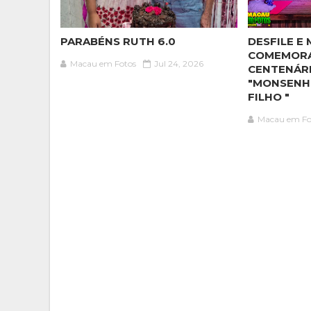
PARABÉNS RUTH 6.0
DESFILE E 
COMEMOR
Macau em Fotos
Jul 24, 2026
CENTENÁR
"MONSENH
FILHO "
Macau em Fo