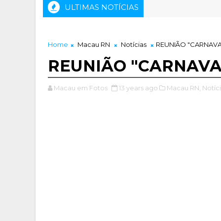
ULTIMAS NOTÍCIAS
RIO DE NASCIMENTO "MONSENHOR JOÃO PENHA FILHO "
Home
Macau RN
Notícias
REUNIÃO "CARNAVAL
REUNIÃO "CARNAVAL
Macau em Fotos
13 years ago
Macau RN,
Notíci