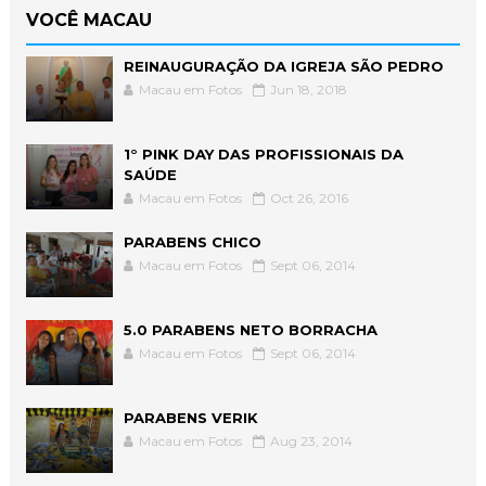
VOCÊ MACAU
REINAUGURAÇÃO DA IGREJA SÃO PEDRO
Macau em Fotos
Jun 18, 2018
1° PINK DAY DAS PROFISSIONAIS DA
SAÚDE
Macau em Fotos
Oct 26, 2016
PARABENS CHICO
Macau em Fotos
Sept 06, 2014
5.0 PARABENS NETO BORRACHA
Macau em Fotos
Sept 06, 2014
PARABENS VERIK
Macau em Fotos
Aug 23, 2014