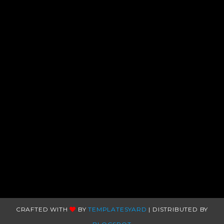
CRAFTED WITH
BY
TEMPLATESYARD
| DISTRIBUTED BY