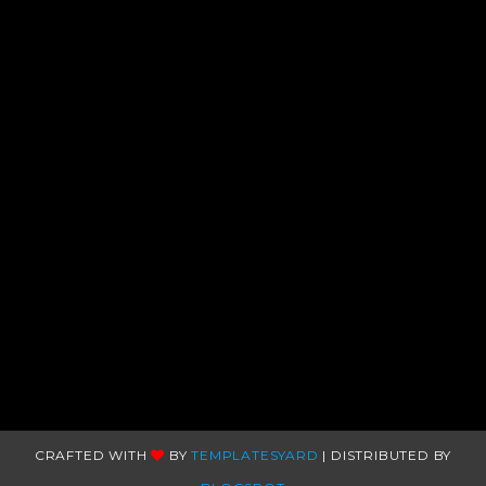
CRAFTED WITH
BY
TEMPLATESYARD
| DISTRIBUTED BY