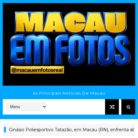
As Principais Notícias De Macau
inásio Poliesportivo Tatazão, em Macau (RN), enfrenta abando