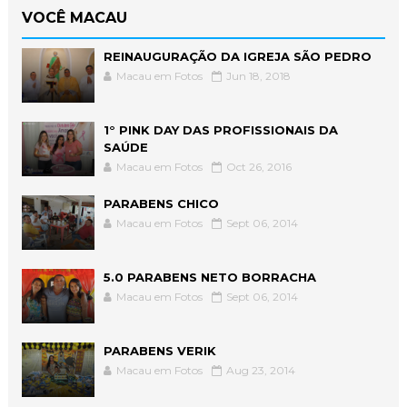
VOCÊ MACAU
REINAUGURAÇÃO DA IGREJA SÃO PEDRO
Macau em Fotos
Jun 18, 2018
1° PINK DAY DAS PROFISSIONAIS DA
SAÚDE
Macau em Fotos
Oct 26, 2016
PARABENS CHICO
Macau em Fotos
Sept 06, 2014
5.0 PARABENS NETO BORRACHA
Macau em Fotos
Sept 06, 2014
PARABENS VERIK
Macau em Fotos
Aug 23, 2014