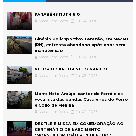
PARABÉNS RUTH 6.0
Macau em Fotos
Jul 24, 2026
Ginásio Poliesportivo Tatazão, em Macau
(RN), enfrenta abandono após anos sem
manutenção
Macau em Fotos
Jul 07, 2026
VELÓRIO CANTOR NETO ARAÚJO
Macau em Fotos
Jul 03, 2026
Morre Neto Araújo, cantor de forró e ex-
vocalista das bandas Cavaleiros do Forró
e Collo de Menina
Macau em Fotos
Jul 02, 2026
DESFILE E MISSA EM COMEMORAÇÃO AO
CENTENÁRIO DE NASCIMENTO
"MONSENHOR JOÃO PENHA FILHO "