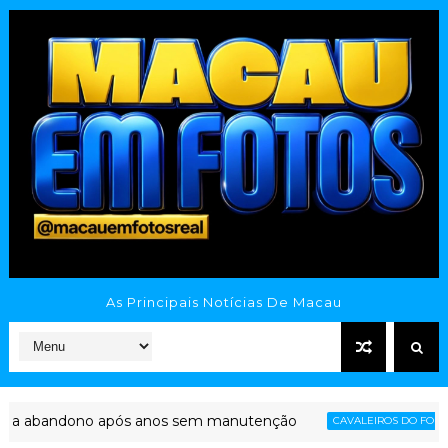
As Principais Notícias De Macau
bandono após anos sem manutenção
VEL
CAVALEIROS DO FORRÓ