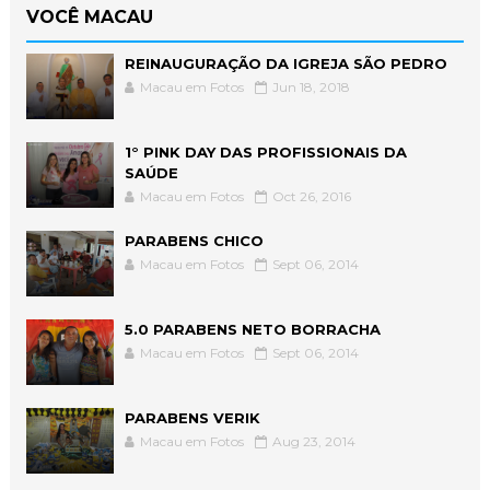
VOCÊ MACAU
REINAUGURAÇÃO DA IGREJA SÃO PEDRO
Macau em Fotos
Jun 18, 2018
1° PINK DAY DAS PROFISSIONAIS DA
SAÚDE
Macau em Fotos
Oct 26, 2016
PARABENS CHICO
Macau em Fotos
Sept 06, 2014
5.0 PARABENS NETO BORRACHA
Macau em Fotos
Sept 06, 2014
PARABENS VERIK
Macau em Fotos
Aug 23, 2014