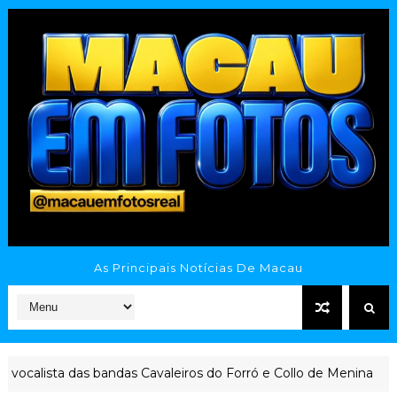
As Principais Notícias De Macau
 das bandas Cavaleiros do Forró e Collo de Menina
D
NOTÍCIA