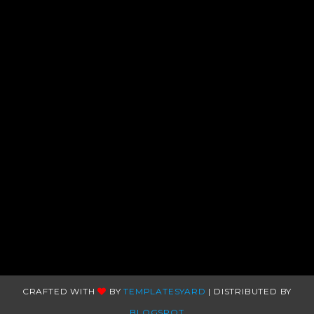
CRAFTED WITH
BY
TEMPLATESYARD
| DISTRIBUTED BY
BLOGSPOT