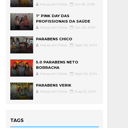
Macau em Fotos
Jun 18, 2018
1° PINK DAY DAS
PROFISSIONAIS DA SAÚDE
Macau em Fotos
Oct 26, 2016
PARABENS CHICO
Macau em Fotos
Sept 06, 2014
5.0 PARABENS NETO
BORRACHA
Macau em Fotos
Sept 06, 2014
PARABENS VERIK
Macau em Fotos
Aug 23, 2014
TAGS