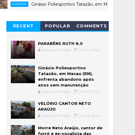
Ginásio Poliesportivo Tatazão, em Macau (RN), enfrent
ORTE
RECENT
POPULAR
COMMENTS
PARABÉNS RUTH 6.0
Macau em Fotos
Jul 24, 2026
Ginásio Poliesportivo
Tatazão, em Macau (RN),
enfrenta abandono após
anos sem manutenção
Macau em Fotos
Jul 07, 2026
VELÓRIO CANTOR NETO
ARAÚJO
Macau em Fotos
Jul 03, 2026
Morre Neto Araújo, cantor de
forró e ex-vocalista das