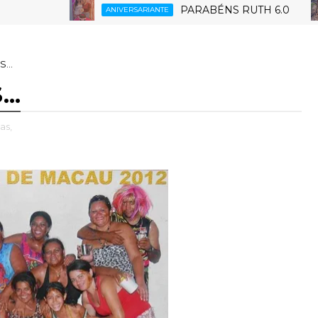
PARABÉNS RUTH 6.0
ANIVERSARIANTE
ESP
...
..
as,