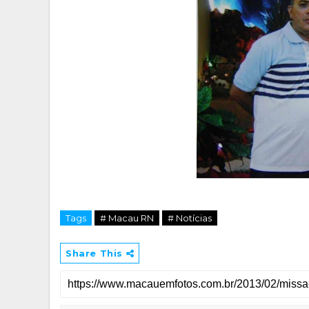
Tags
# Macau RN
# Notícias
Share This