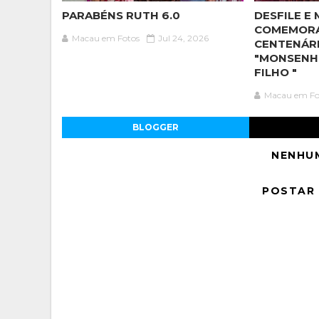
PARABÉNS RUTH 6.0
DESFILE E 
COMEMOR
Macau em Fotos
Jul 24, 2026
CENTENÁR
"MONSENH
FILHO "
Macau em Fo
BLOGGER
NENHU
POSTAR