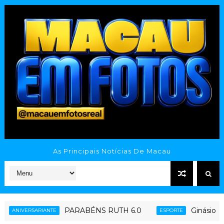
As Principais Notícias De Macau
PARABÉNS RUTH 6.0
Ginásio Poliesportivo Tata
ESPORTE