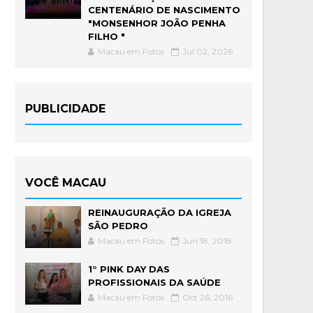
CENTENÁRIO DE NASCIMENTO
"MONSENHOR JOÃO PENHA
FILHO "
Macau em Fotos
Jul 02, 2026
PUBLICIDADE
VOCÊ MACAU
REINAUGURAÇÃO DA IGREJA
SÃO PEDRO
Macau em Fotos
Jun 18, 2018
1° PINK DAY DAS
PROFISSIONAIS DA SAÚDE
Macau em Fotos
Oct 26, 2016