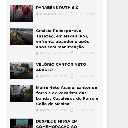
PARABÉNS RUTH 6.0
Macau em Fotos
Jul 24, 2026
Ginásio Poliesportivo
Tatazão, em Macau (RN),
enfrenta abandono após
anos sem manutenção
Macau em Fotos
Jul 07, 2026
VELÓRIO CANTOR NETO
ARAÚJO
Macau em Fotos
Jul 03, 2026
Morre Neto Araújo, cantor de
forró e ex-vocalista das
bandas Cavaleiros do Forró e
Collo de Menina
Macau em Fotos
Jul 02, 2026
DESFILE E MISSA EM
COMEMORAÇÃO AO