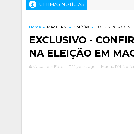
ULTIMAS NOTÍCIAS
RAÇÃO AO CENTENÁRIO DE NASCIMENTO "MONSENHOR JOÃ
Home
Macau RN
Notícias
EXCLUSIVO - CONF
EXCLUSIVO - CONFI
NA ELEIÇÃO EM MA
Macau em Fotos
14 years ago
Macau RN,
Notíci