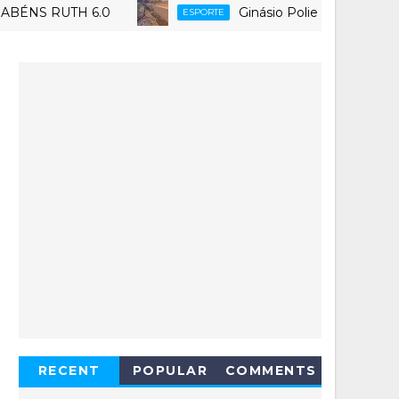
RUTH 6.0
Ginásio Poliesportivo Tatazão, 
ESPORTE
RECENT
POPULAR
COMMENTS