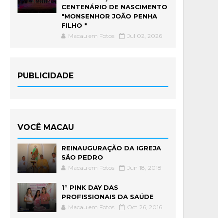
CENTENÁRIO DE NASCIMENTO
"MONSENHOR JOÃO PENHA
FILHO "
Macau em Fotos
Jul 02, 2026
PUBLICIDADE
VOCÊ MACAU
REINAUGURAÇÃO DA IGREJA
SÃO PEDRO
Macau em Fotos
Jun 18, 2018
1° PINK DAY DAS
PROFISSIONAIS DA SAÚDE
Macau em Fotos
Oct 26, 2016