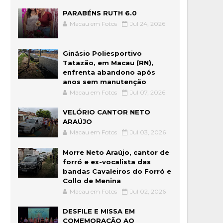
PARABÉNS RUTH 6.0
Macau em Fotos
Jul 24, 2026
Ginásio Poliesportivo
Tatazão, em Macau (RN),
enfrenta abandono após
anos sem manutenção
Macau em Fotos
Jul 07, 2026
VELÓRIO CANTOR NETO
ARAÚJO
Macau em Fotos
Jul 03, 2026
Morre Neto Araújo, cantor de
forró e ex-vocalista das
bandas Cavaleiros do Forró e
Collo de Menina
Macau em Fotos
Jul 02, 2026
DESFILE E MISSA EM
COMEMORAÇÃO AO