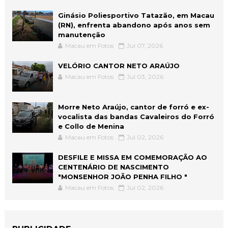
Ginásio Poliesportivo Tatazão, em Macau
(RN), enfrenta abandono após anos sem
manutenção
Macau em Fotos
Jul 07, 2026
VELÓRIO CANTOR NETO ARAÚJO
Macau em Fotos
Jul 03, 2026
Morre Neto Araújo, cantor de forró e ex-
vocalista das bandas Cavaleiros do Forró
e Collo de Menina
Macau em Fotos
Jul 02, 2026
DESFILE E MISSA EM COMEMORAÇÃO AO
CENTENÁRIO DE NASCIMENTO
"MONSENHOR JOÃO PENHA FILHO "
Macau em Fotos
Jul 02, 2026