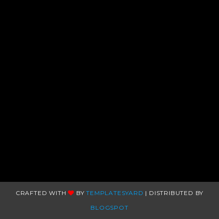
CRAFTED WITH
BY
TEMPLATESYARD
| DISTRIBUTED BY
BLOGSPOT