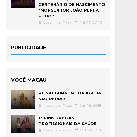
CENTENÁRIO DE NASCIMENTO
"MONSENHOR JOÃO PENHA
FILHO "
Macau em Fotos
Jul 02, 2026
PUBLICIDADE
VOCÊ MACAU
REINAUGURAÇÃO DA IGREJA
SÃO PEDRO
Macau em Fotos
Jun 18, 2018
1° PINK DAY DAS
PROFISSIONAIS DA SAÚDE
Macau em Fotos
Oct 26, 2016