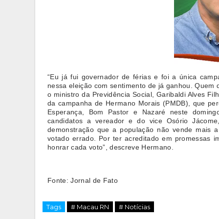
“Eu já fui governador de férias e foi a única ca
nessa eleição com sentimento de já ganhou. Quem d
o ministro da Previdência Social, Garibaldi Alves 
da campanha de Hermano Morais (PMDB), que perco
Esperança, Bom Pastor e Nazaré neste domingo.
candidatos a vereador e do vice Osório Jácom
demonstração que a população não vende mais a c
votado errado. Por ter acreditado em promessas im
honrar cada voto”, descreve Hermano.
Fonte: Jornal de Fato
Tags
# Macau RN
# Notícias