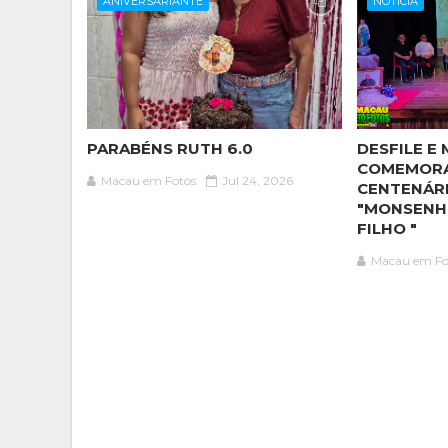
ANIVERSARIANTE
NOTÍCIA
PARABÉNS RUTH 6.0
DESFILE E 
COMEMOR
Macau em Fotos
Jul 24, 2026
CENTENÁR
"MONSENH
FILHO "
Macau em Fo