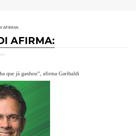
I AFIRMA:
I AFIRMA:
as,
a que já ganhou”, afirma Garibaldi