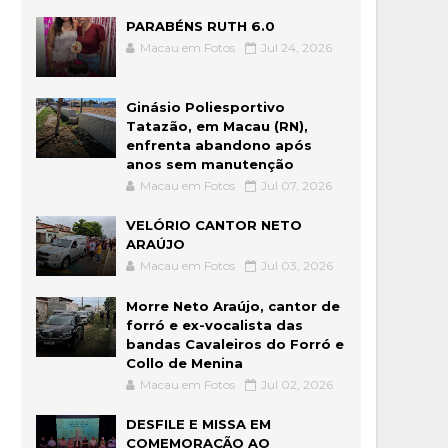
PARABÉNS RUTH 6.0
Macau em Fotos
Jul 24, 2026
Ginásio Poliesportivo
Tatazão, em Macau (RN),
enfrenta abandono após
anos sem manutenção
Macau em Fotos
Jul 07, 2026
VELÓRIO CANTOR NETO
ARAÚJO
Macau em Fotos
Jul 03, 2026
Morre Neto Araújo, cantor de
forró e ex-vocalista das
bandas Cavaleiros do Forró e
Collo de Menina
Macau em Fotos
Jul 02, 2026
DESFILE E MISSA EM
COMEMORAÇÃO AO