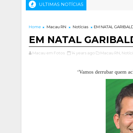
ULTIMAS NOTÍCIAS
Home
Macau RN
Notícias
EM NATAL GARIBALD
EM NATAL GARIBALD
Macau em Fotos
14 years ago
Macau RN,
Notíci
‘Vamos derrubar quem ach