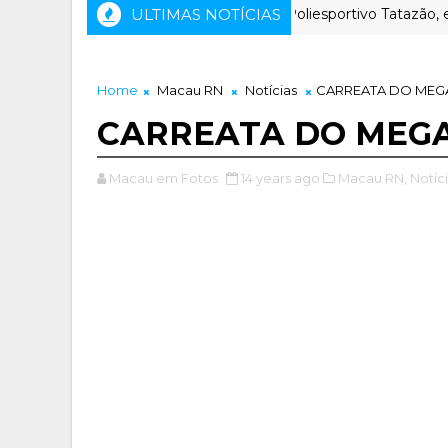
ULTIMAS NOTÍCIAS
Ginásio Poliesportivo Tatazão, em Mac
ESPORTE
Home
Macau RN
Notícias
CARREATA DO MEG
CARREATA DO MEG
Macau em Fotos
14 years ago
Macau RN,
Notíci