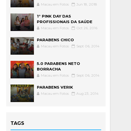
Macau em Fotos
Jun 18, 2018
1° PINK DAY DAS
PROFISSIONAIS DA SAÚDE
Macau em Fotos
Oct 26, 2016
PARABENS CHICO
Macau em Fotos
Sept 06, 2014
5.0 PARABENS NETO
BORRACHA
Macau em Fotos
Sept 06, 2014
PARABENS VERIK
Macau em Fotos
Aug 23, 2014
TAGS