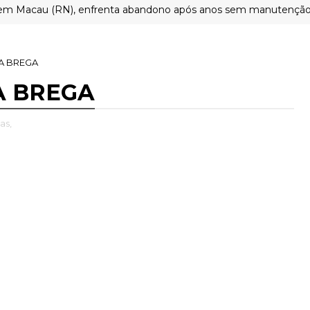
au (RN), enfrenta abandono após anos sem manutenção
A BREGA
A BREGA
as,