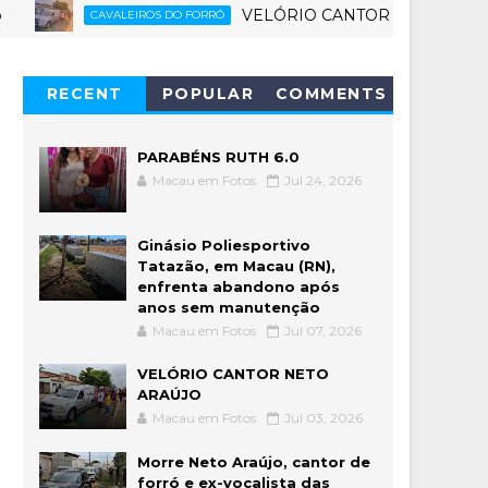
VELÓRIO CANTOR NETO ARAÚJO
CAVALEIROS DO FORRÓ
RECENT
POPULAR
COMMENTS
PARABÉNS RUTH 6.0
Macau em Fotos
Jul 24, 2026
Ginásio Poliesportivo
Tatazão, em Macau (RN),
enfrenta abandono após
anos sem manutenção
Macau em Fotos
Jul 07, 2026
VELÓRIO CANTOR NETO
ARAÚJO
Macau em Fotos
Jul 03, 2026
Morre Neto Araújo, cantor de
forró e ex-vocalista das